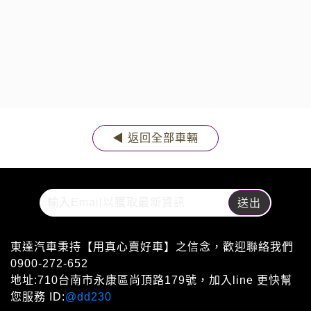
◀ 返回全部車輛
東達汽車秉持【用真心賣好車】之信念，歡迎聯絡我們
0900-272-652
地址:710台南市永康區尚頂路179號，加入line 更快幫
您服務 ID:
@dd230