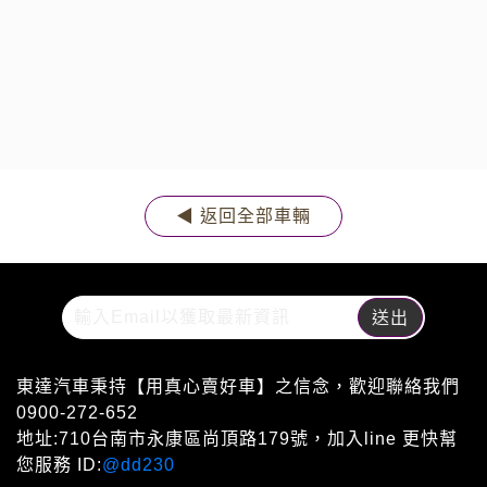
◀ 返回全部車輛
東達汽車秉持【用真心賣好車】之信念，歡迎聯絡我們
0900-272-652
地址:710台南市永康區尚頂路179號，加入line 更快幫
您服務 ID:
@dd230