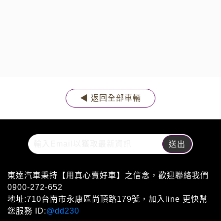
◀ 返回全部車輛
東達汽車秉持【用真心賣好車】之信念，歡迎聯絡我們
0900-272-652
地址:710台南市永康區尚頂路179號，加入line 更快幫
您服務 ID:
@dd230