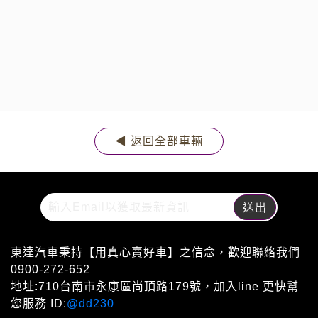
◀ 返回全部車輛
東達汽車秉持【用真心賣好車】之信念，歡迎聯絡我們
0900-272-652
地址:710台南市永康區尚頂路179號，加入line 更快幫
您服務 ID:
@dd230