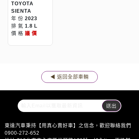
TOYOTA
SIENTA
年 份
2023
排 氣
1.8 L
價 格
議 價
◀ 返回全部車輛
東達汽車秉持【用真心賣好車】之信念，歡迎聯絡我們
0900-272-652