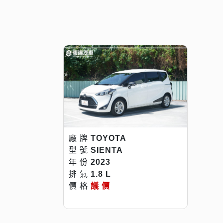
廠 牌
TOYOTA
型 號
SIENTA
年 份
2023
排 氣
1.8 L
價 格
議 價