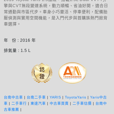
擎與CVT無段變速系統，動力順暢、省油好開，適合日
常通勤與市區代步。車身小巧靈活、停車便利，配備胎
壓偵測與實用空間機能，是入門代步與首購族熱門掀背
車選擇。
年 份 :
2016
年
排氣量 :
1.5
L
台南中古車
|
台南二手車
|
YARIS
|
ToyotaYaris
|
Yaris中古
車
|
二手車行
|
東達汽車
|
中古車買賣
|
二手車估價
|
台南中
古車推薦
|