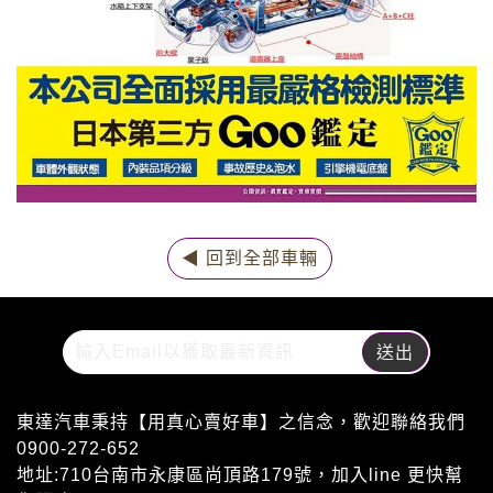
◀ 回到全部車輛
東達汽車秉持【用真心賣好車】之信念，歡迎聯絡我們
0900-272-652
地址:710台南市永康區尚頂路179號，加入line 更快幫