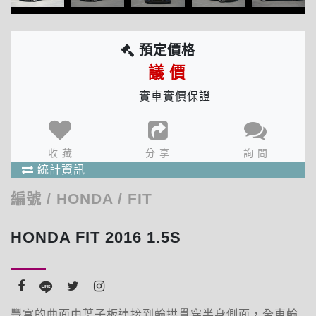
預定價格
議 價
實車實價保證
分享次數 : 8 次
收藏人數 : 1 人
確 定
出價人數 : 1 人
收 藏
分 享
詢 問
商品統計資訊
統計資訊
編號
/
HONDA
/
FIT
HONDA FIT 2016 1.5S
豐富的曲面由葉子板連接到輪拱貫穿半身側面，全車輪