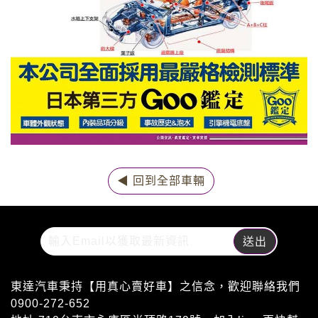
◀ 回到全部車輛
東達汽車秉持【用真心賣好車】之信念，歡迎聯絡我們
0900-272-652