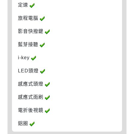
定速
旅程電腦
影音快撥鍵
藍芽接聽
i-key
LED頭燈
感應式頭燈
感應式雨刷
電折後視鏡
鋁圈