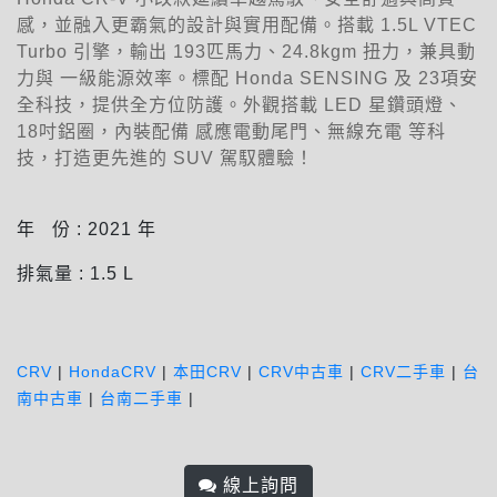
感，並融入更霸氣的設計與實用配備。搭載 1.5L VTEC
Turbo 引擎，輸出 193匹馬力、24.8kgm 扭力，兼具動
力與 一級能源效率。標配 Honda SENSING 及 23項安
全科技，提供全方位防護。外觀搭載 LED 星鑽頭燈、
18吋鋁圈，內裝配備 感應電動尾門、無線充電 等科
技，打造更先進的 SUV 駕馭體驗！
年 份 :
2021
年
排氣量 :
1.5
L
CRV
|
HondaCRV
|
本田CRV
|
CRV中古車
|
CRV二手車
|
台
南中古車
|
台南二手車
|
線上詢問