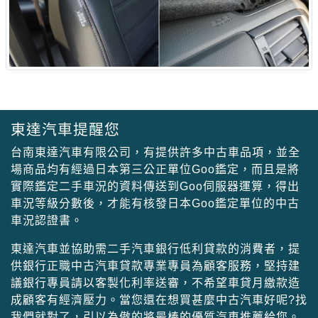
東達汽車提醒您
台南東達汽車有限公司，有提供許多中古車品項，並全
場商品均有經過日本第三公正單位Goo鑑定，而且是將
實際鑑定二手車況的資料傳送到Goo伺服器運算，得出
車況等級分數後，才能有核發日本Goo鑑定單位的中古
車況認證書。
東達汽車並協助需二手汽車銀行低利貸款的消費者，提
供銀行正職中古汽車貸款專業專員為顧客服務，堅持建
議銀行專員請以客製化利率送審，不希望車貸月繳款造
成顧客有經濟壓力。當您還在想買甚麼中古汽車好呢?找
我們就對了，引以為傲的將最棒的優質汽車推薦給您。