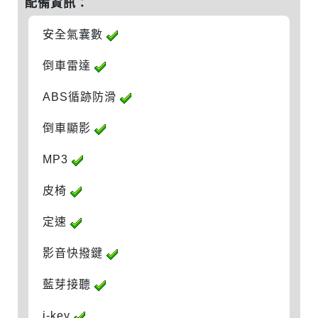
配備資訊：
安全氣囊數
倒車雷達
ABS循跡防滑
倒車顯影
MP3
皮椅
定速
影音快撥鍵
藍芽接聽
i-key