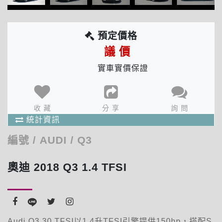
預定價格
議 價
實車實價保證
分享次數 : 14 次
收藏人數 : 1 人
確 定
出價人數 : 1 人
收 藏
分 享
詢 問
商品統計資訊
統計資訊
編號
/
AUDI
/
Q3
奧迪 2018 Q3 1.4 TFSI
Audi Q3 30 TFSI以1.4升TFSI引擎提供150hp，搭配S