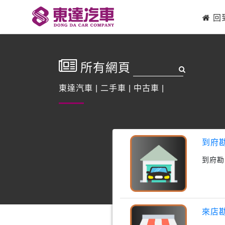
回
所有網頁
東達汽車
|
二手車
|
中古車
|
到府
到府勘
來店