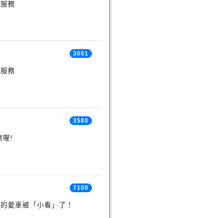
與服務
3001
與服務
3580
喔!
7100
您的愛車被「小看」了！