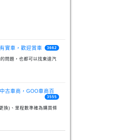
有實車，歡迎賞車
3662
證的問題，也都可以找東達汽
中古車商，GOO車商百
3555
更換)、里程數準確為購買條