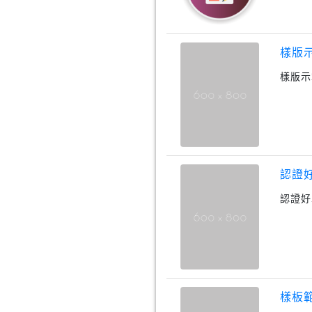
樣版示
樣版示
認證
認證好
樣板範