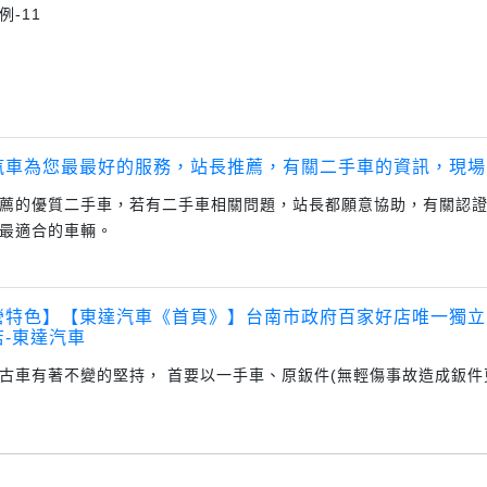
例-11
汽車為您最最好的服務，站長推薦，有關二手車的資訊，現場
薦的優質二手車，若有二手車相關問題，站長都願意協助，有關認
最適合的車輛。
營特色】【東達汽車《首頁》】台南市政府百家好店唯一獨立
店-東達汽車
古車有著不變的堅持， 首要以一手車、原鈑件(無輕傷事故造成鈑件