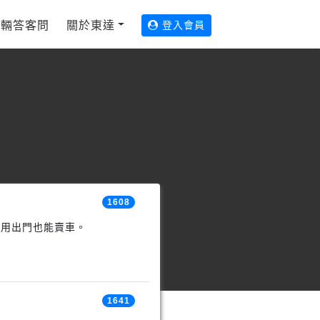
輛答客問
關於東達
登入會員
1608
不用出門也能賣車。
1641