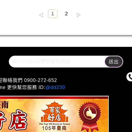
1
2
們 0900-272-652
e 更快幫您服務 ID:
@dd230