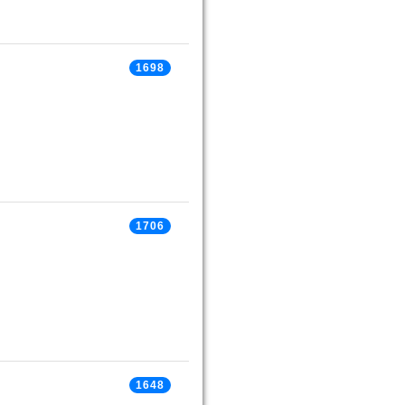
1698
1706
1648