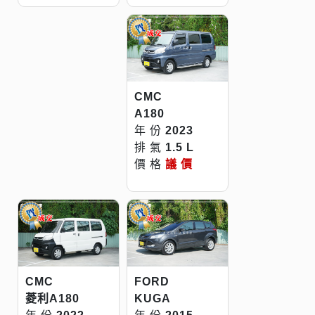
CMC
A180
年 份
2023
排 氣
1.5 L
價 格
議 價
CMC
FORD
菱利A180
KUGA