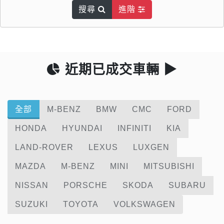
搜尋
進階
近期已成交車輛 ▶
全部
M-BENZ
BMW
CMC
FORD
HONDA
HYUNDAI
INFINITI
KIA
LAND-ROVER
LEXUS
LUXGEN
MAZDA
M-BENZ
MINI
MITSUBISHI
NISSAN
PORSCHE
SKODA
SUBARU
SUZUKI
TOYOTA
VOLKSWAGEN