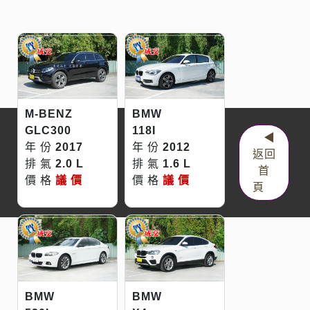
M-BENZ
BMW
GLC300
118I
◀
年 份
2017
年 份
2012
返回
排 氣
2.0 L
排 氣
1.6 L
首
價 格
議 價
價 格
議 價
頁
BMW
BMW